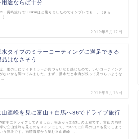
ー用途ならば十分
本・長崎旅行で500kmほど乗りましたのでインプレでも…。 (さら
…) …
2019年5月17日
親水タイプのミラーコーティングに満足できる
製品はなさそう
近、雨の日にサイドミラーが見づらいなと感じたので、いいコーティング
がないかを調べてみました。まず、撥水だと水滴が残って見づらいような
 …
2019年5月16日
立山連峰を見に富山＋白馬へ86でドライブ旅行
W前半にドライブしてきました。横浜から2泊3日の工程です。富山の雨晴
岸で立山連峰を見るのをメインにして、ついでに白馬の山々も見てこよう
いう算段です。雨晴海岸から望む立山連峰 …