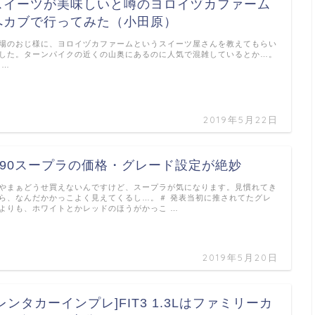
スイーツが美味しいと噂のヨロイヅカファーム
へカブで行ってみた（小田原）
場のおじ様に、ヨロイヅカファームというスイーツ屋さんを教えてもらい
した。ターンパイクの近くの山奥にあるのに人気で混雑しているとか…。
 …
2019年5月22日
A90スープラの価格・グレード設定が絶妙
やまぁどうせ買えないんですけど、スープラが気になります。見慣れてき
ら、なんだかかっこよく見えてくるし…。＃ 発表当初に推されてたグレ
よりも、ホワイトとかレッドのほうがかっこ …
2019年5月20日
[レンタカーインプレ]FIT3 1.3Lはファミリーカ