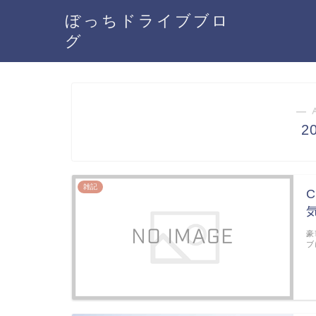
ぼっちドライブブロ
グ
― 
2
雑記
豪
ブ