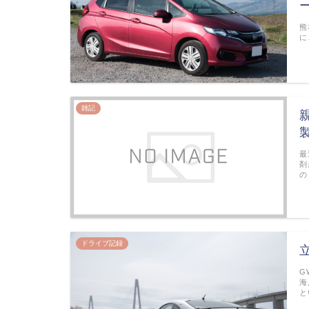
熊
に
雑記
最
剤
の
ドライブ記録
G
海
と