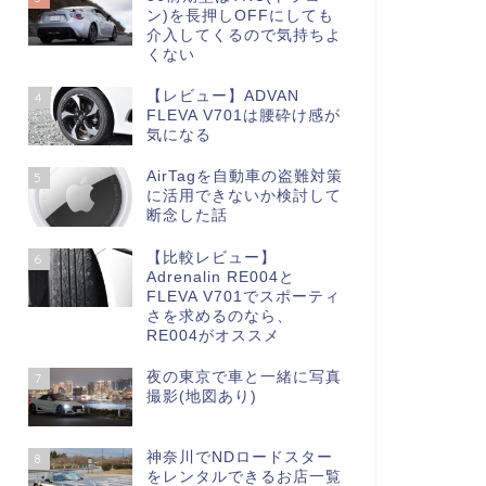
ン)を長押しOFFにしても
介入してくるので気持ちよ
くない
【レビュー】ADVAN
4
FLEVA V701は腰砕け感が
気になる
AirTagを自動車の盗難対策
5
に活用できないか検討して
断念した話
【比較レビュー】
6
Adrenalin RE004と
FLEVA V701でスポーティ
さを求めるのなら、
RE004がオススメ
夜の東京で車と一緒に写真
7
撮影(地図あり)
神奈川でNDロードスター
8
をレンタルできるお店一覧