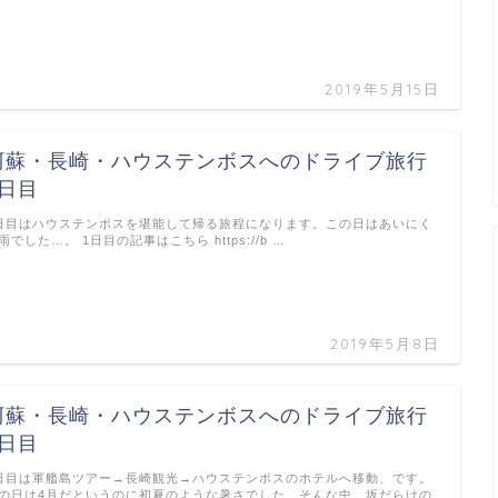
2019年5月15日
阿蘇・長崎・ハウステンボスへのドライブ旅行
3日目
日目はハウステンボスを堪能して帰る旅程になります。この日はあいにく
雨でした…。 1日目の記事はこちら https://b …
2019年5月8日
阿蘇・長崎・ハウステンボスへのドライブ旅行
2日目
日目は軍艦島ツアー→長崎観光→ハウステンボスのホテルへ移動、です。
の日は4月だというのに初夏のような暑さでした。そんな中、坂だらけの