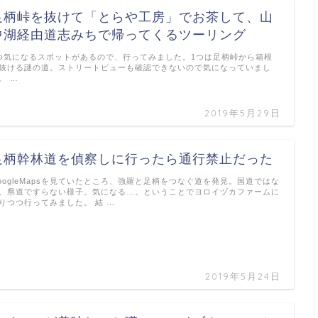
足柄峠を抜けて「とらや工房」でお茶して、山
中湖経由道志みちで帰ってくるツーリング
つ気になるスポットがあるので、行ってみました。1つは足柄峠から箱根
抜ける謎の道。ストリートビューも確認できないので気になっていまし
。 …
2019年5月29日
足柄幹林道を偵察しに行ったら通行禁止だった
oogleMapsを見ていたところ、強羅と足柄をつなぐ道を発見。国道ではな
、県道ですらない様子。気になる…。ということでヨロイヅカファームに
りつつ行ってみました。 結 …
2019年5月24日