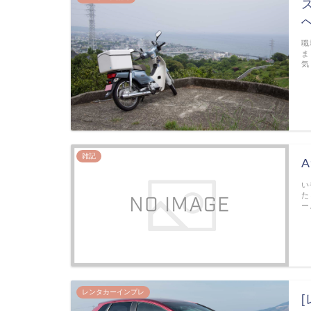
職
ま
気
雑記
い
た
ー
レンタカーインプレ