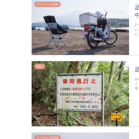
ツーリング記録
2
に
た
雑記
G
く
寄
ツーリング記録