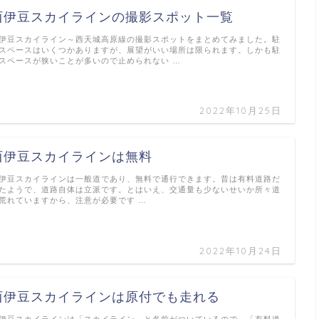
西伊豆スカイラインの撮影スポット一覧
伊豆スカイライン～西天城高原線の撮影スポットをまとめてみました。駐
スペースはいくつかありますが、展望がいい場所は限られます。しかも駐
スペースが狭いことが多いので止められない …
2022年10月25日
西伊豆スカイラインは無料
伊豆スカイラインは一般道であり、無料で通行できます。昔は有料道路だ
たようで、道路自体は立派です。とはいえ、交通量も少ないせいか所々道
荒れていますから、注意が必要です …
2022年10月24日
西伊豆スカイラインは原付でも走れる
伊豆スカイラインは「スカイライン」と名前がついているので、「有料道