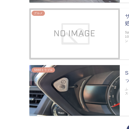
グルメ
S
1
ン
S660トラブル
ふ
ス