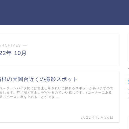
ARCHIVES ―
022年 10月
箱根の天閣台近くの撮影スポット
根～ターンパイク間には富士山をきれいに撮れるスポットがありますので
介します。芦ノ湖と富士山を写せるのでいい感じです。↑コーナーにある
避スペースに車を止めることができ …
2022年10月26日