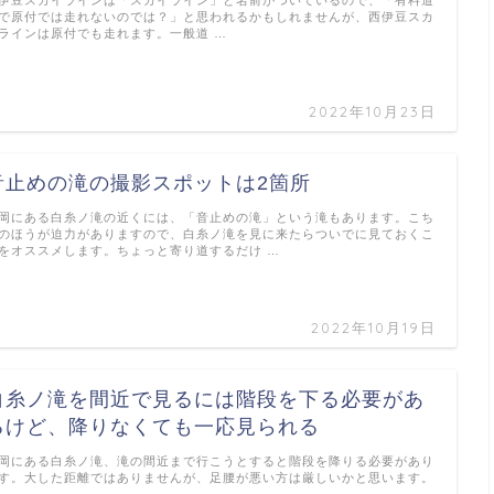
で原付では走れないのでは？」と思われるかもしれませんが、西伊豆スカ
ラインは原付でも走れます。一般道 …
2022年10月23日
音止めの滝の撮影スポットは2箇所
岡にある白糸ノ滝の近くには、「音止めの滝」という滝もあります。こち
のほうが迫力がありますので、白糸ノ滝を見に来たらついでに見ておくこ
をオススメします。ちょっと寄り道するだけ …
2022年10月19日
白糸ノ滝を間近で見るには階段を下る必要があ
るけど、降りなくても一応見られる
岡にある白糸ノ滝、滝の間近まで行こうとすると階段を降りる必要があり
す。大した距離ではありませんが、足腰が悪い方は厳しいかと思います。
…