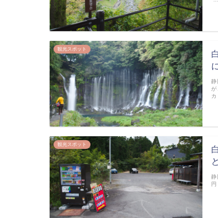
観光スポット
静
が
カ
観光スポット
静
円