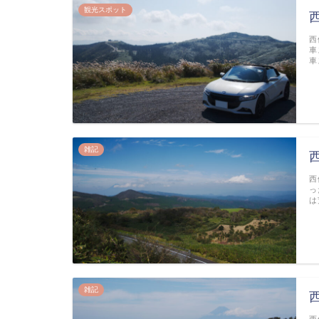
観光スポット
西
車
車
雑記
西
っ
は
雑記
西