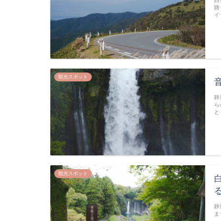
路
イ
観光スポット
静
ら
と
観光スポット
静
ま