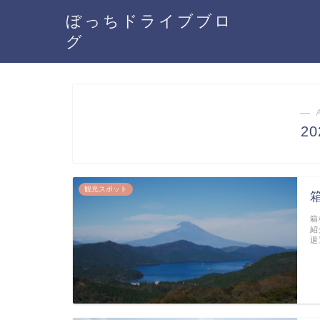
ぼっちドライブブロ
グ
― 
2
観光スポット
箱
紹
退