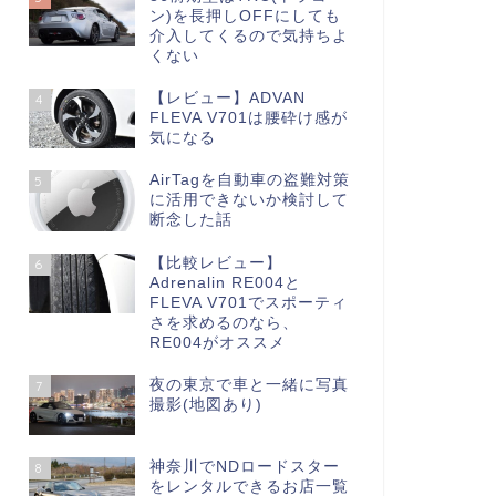
ン)を長押しOFFにしても
介入してくるので気持ちよ
くない
【レビュー】ADVAN
4
FLEVA V701は腰砕け感が
気になる
AirTagを自動車の盗難対策
5
に活用できないか検討して
断念した話
【比較レビュー】
6
Adrenalin RE004と
FLEVA V701でスポーティ
さを求めるのなら、
RE004がオススメ
夜の東京で車と一緒に写真
7
撮影(地図あり)
神奈川でNDロードスター
8
をレンタルできるお店一覧