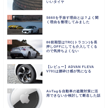
いいタイヤ
2
S660を手放す理由とは？よく聞
く理由を整理してみました
3
86前期型はTRC(トラコン)を長
押しOFFにしても介入してくる
ので気持ちよくない
4
【レビュー】ADVAN FLEVA
V701は腰砕け感が気になる
5
AirTagを自動車の盗難対策に活
用できないか検討して断念した話