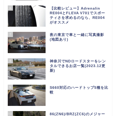
6
【比較レビュー】Adrenalin
RE004とFLEVA V701でスポー
ティさを求めるのなら、RE004
がオススメ
7
夜の東京で車と一緒に写真撮影
(地図あり)
S660について
8
神奈川でNDロードスターをレン
タルできるお店一覧(2023.12更
新)
S660パーツインプレ
9
S660対応のハードトップ5種を比
S660メンテナンス
較
レンタカー情報
10
86(ZN6)/BRZ(ZC6)のメジャー