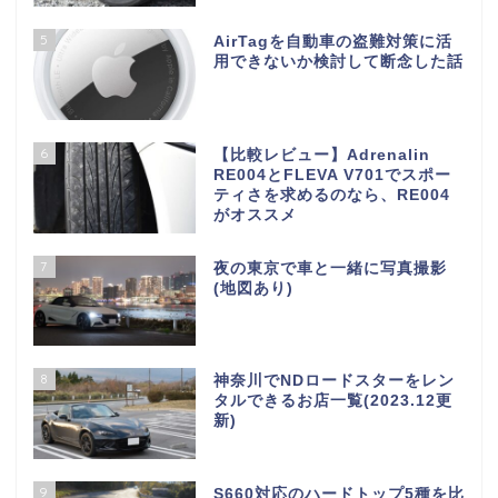
5
AirTagを自動車の盗難対策に活
用できないか検討して断念した話
6
【比較レビュー】Adrenalin
RE004とFLEVA V701でスポー
ティさを求めるのなら、RE004
がオススメ
7
夜の東京で車と一緒に写真撮影
(地図あり)
S660について
8
神奈川でNDロードスターをレン
タルできるお店一覧(2023.12更
新)
S660パーツインプレ
9
S660対応のハードトップ5種を比