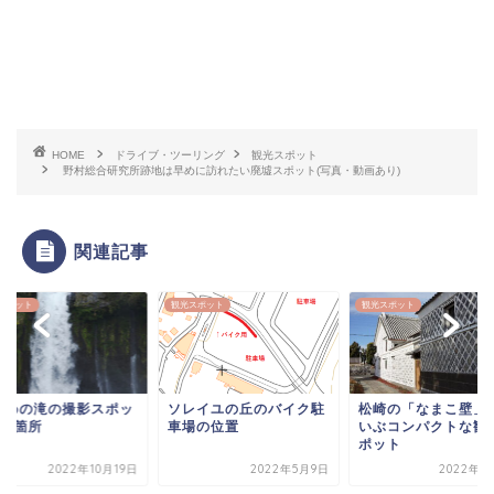
HOME
ドライブ・ツーリング
観光スポット
野村総合研究所跡地は早めに訪れたい廃墟スポット(写真・動画あり)
関連記事
スポット
観光スポット
観光スポット
止めの滝の撮影スポッ
ソレイユの丘のバイク駐
松崎の「なまこ壁」
は2箇所
車場の位置
いぶコンパクトな観
ポット
2022年10月19日
2022年5月9日
2022年2