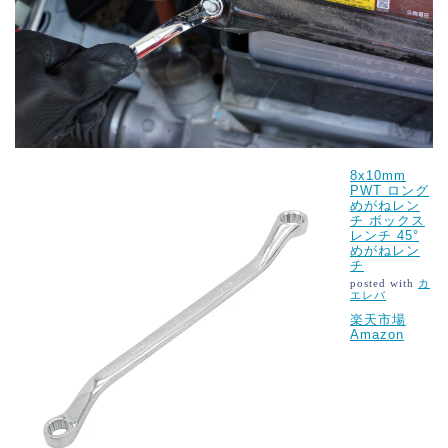
8x10mm
PWT ロング
めがねレン
チ ボックス
レンチ 45°
めがねレン
チ
posted with
カ
エレバ
楽天市場
Amazon