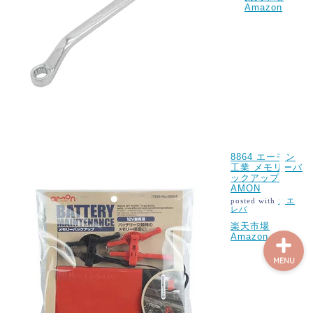
Amazon
S660について
S660パーツインプレ
S660メンテナンス
8864 エーモン
レンタカー情報
工業 メモリーバ
ックアップ
AMON
posted with
カエ
レバ
楽天市場
Amazon
MENU