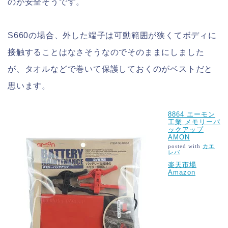
のが安全そうです。
S660の場合、外した端子は可動範囲が狭くてボディに
接触することはなさそうなのでそのままにしました
が、タオルなどで巻いて保護しておくのがベストだと
思います。
8864 エーモン
工業 メモリーバ
ックアップ
AMON
posted with
カエ
レバ
楽天市場
Amazon