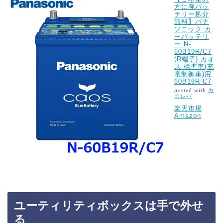
方に廃バッ
テリー処分
無料】パナ
ソニック カ
ーバッテリ
ー N-
60B19R/C7
(R端子) カオ
ス 標準車(充
電制御車)用
60B19R-C7
posted with
カ
エレバ
楽天市場
Amazon
ユーティリティボックスは手で外せ
る