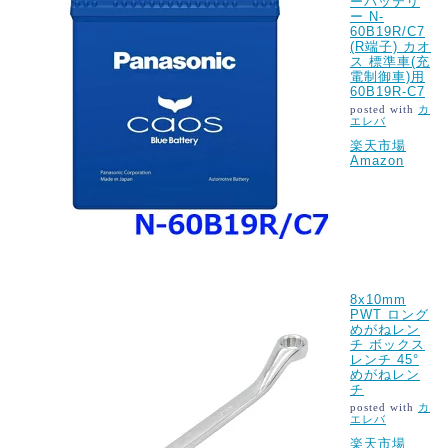
ーバッテリ
ー N-
60B19R/C7
(R端子) カオ
ス 標準車(充
電制御車)用
60B19R-C7
posted with
カ
エレバ
楽天市場
Amazon
8x10mm
PWT ロング
めがねレン
チ ボックス
レンチ 45°
めがねレン
チ
posted with
カ
エレバ
楽天市場