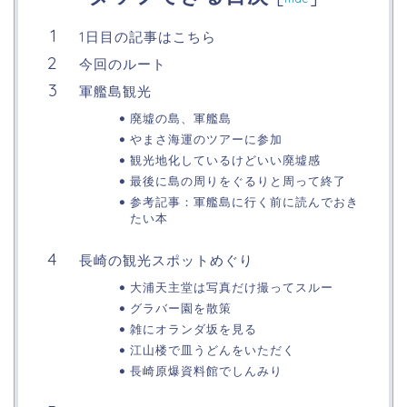
1日目の記事はこちら
今回のルート
軍艦島観光
廃墟の島、軍艦島
やまさ海運のツアーに参加
観光地化しているけどいい廃墟感
最後に島の周りをぐるりと周って終了
参考記事：軍艦島に行く前に読んでおき
たい本
長崎の観光スポットめぐり
大浦天主堂は写真だけ撮ってスルー
グラバー園を散策
雑にオランダ坂を見る
江山楼で皿うどんをいただく
長崎原爆資料館でしんみり