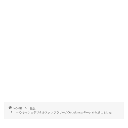
HOME
雑記
へやキャン△デジタルスタンプラリーのGooglemapデータを作成しました