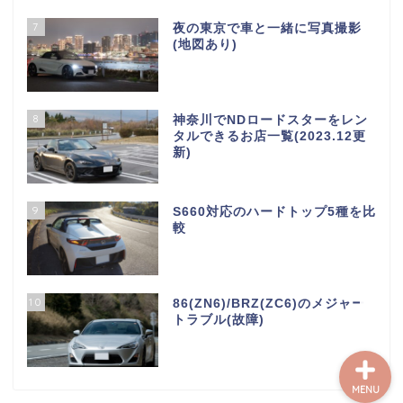
7
夜の東京で車と一緒に写真撮影
(地図あり)
S660について
8
神奈川でNDロードスターをレン
タルできるお店一覧(2023.12更
新)
S660パーツインプレ
9
S660対応のハードトップ5種を比
S660メンテナンス
較
レンタカー情報
10
86(ZN6)/BRZ(ZC6)のメジャー
トラブル(故障)
MENU