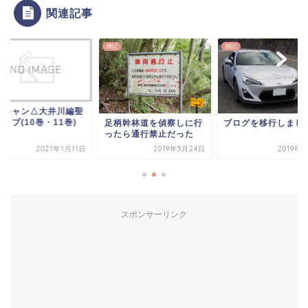
関連記事
雑記
雑記
るキャン△大井川編聖
ップ(10巻・11巻)
足柄幹林道を偵察しに行
ブログを移行しまし
ったら通行禁止だった
2021年1月11日
2019年5月24日
2019年
スポンサーリンク