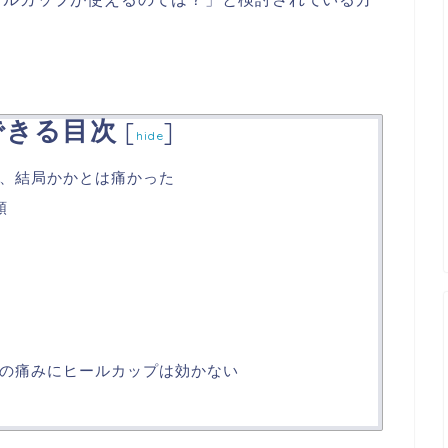
できる目次
[
]
hide
、結局かかとは痛かった
類
の痛みにヒールカップは効かない