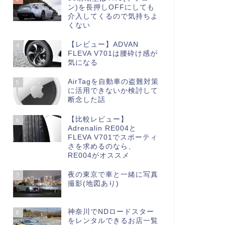
ン)を長押しOFFにしても
介入してくるので気持ちよ
くない
【レビュー】ADVAN
4
FLEVA V701は腰砕け感が
気になる
AirTagを自動車の盗難対策
5
に活用できないか検討して
断念した話
【比較レビュー】
6
Adrenalin RE004と
FLEVA V701でスポーティ
さを求めるのなら、
RE004がオススメ
夜の東京で車と一緒に写真
7
撮影(地図あり)
神奈川でNDロードスター
8
をレンタルできるお店一覧