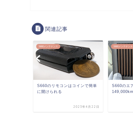
関連記事
S660メンテナンス
S660メンテナンス
イル・フィル
S660のリモコンはコインで簡単
S660の
m)
に開けられる
149,000km
2021年6月30日
2023年4月22日