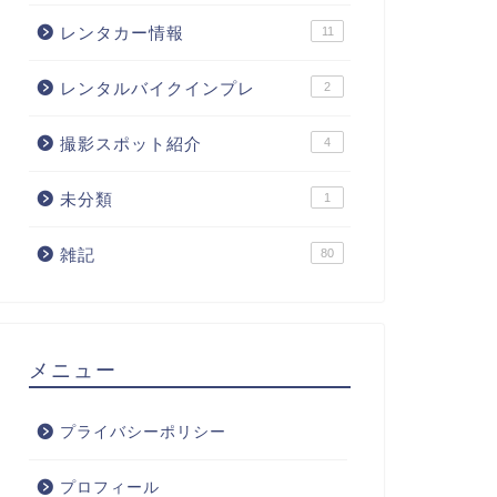
レンタカー情報
11
レンタルバイクインプレ
2
撮影スポット紹介
4
660メンテナンス
S660メンテナンス
未分類
1
雑記
80
660のリモコンはコインで簡単
S660のエアクリーナーを清掃(約
開けられる
149,000km)
メニュー
2023年4月22日
2026年1月13
プライバシーポリシー
プロフィール