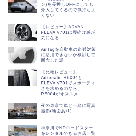
ン)を長押しOFFにしても
介入してくるので気持ちよ
くない
【レビュー】ADVAN
4
FLEVA V701は腰砕け感が
気になる
AirTagを自動車の盗難対策
5
に活用できないか検討して
断念した話
【比較レビュー】
6
Adrenalin RE004と
FLEVA V701でスポーティ
さを求めるのなら、
RE004がオススメ
夜の東京で車と一緒に写真
7
撮影(地図あり)
神奈川でNDロードスター
8
をレンタルできるお店一覧