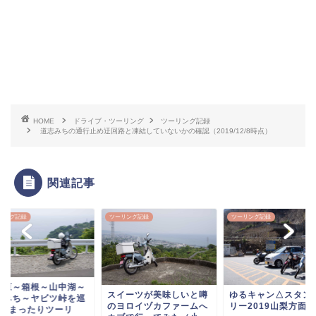
HOME
ドライブ・ツーリング
ツーリング記録
道志みちの通行止め迂回路と凍結していないかの確認（2019/12/8時点）
関連記事
リング記録
ツーリング記録
ツーリング記録
小田原～箱根～山中
イーツが美味しいと噂
ゆるキャン△スタンプラ
道志みち～ヤビツ峠
ヨロイヅカファームへ
リー2019山梨方面攻略
る1日まったりツー