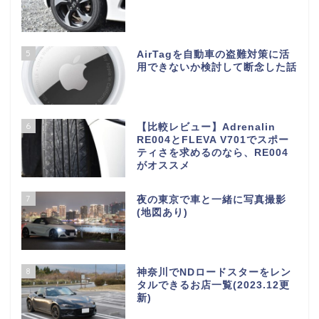
5
AirTagを自動車の盗難対策に活
用できないか検討して断念した話
6
【比較レビュー】Adrenalin
RE004とFLEVA V701でスポー
ティさを求めるのなら、RE004
がオススメ
7
夜の東京で車と一緒に写真撮影
(地図あり)
S660について
8
神奈川でNDロードスターをレン
タルできるお店一覧(2023.12更
新)
S660パーツインプレ