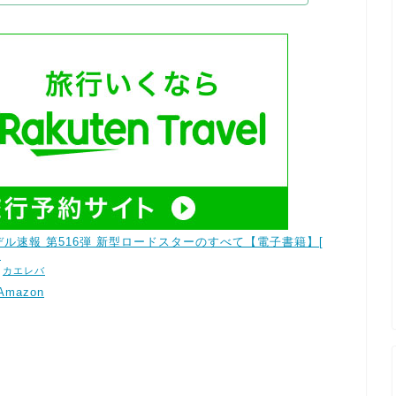
ル速報 第516弾 新型ロードスターのすべて【電子書籍】[
]
h
カエレバ
Amazon