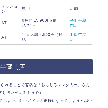
ミッショ
費用
店舗
ン
6時間 13,900円(税
番町半蔵
AT
込？)～
門店
当日返却 8,800円（税
羽田空港
AT
込）～
店
町半蔵門店
りられることで有名な「おもしろレンタカー」さん
取り扱いがあるようです。
れてしまい、町中メインの走行になってしまうと思い