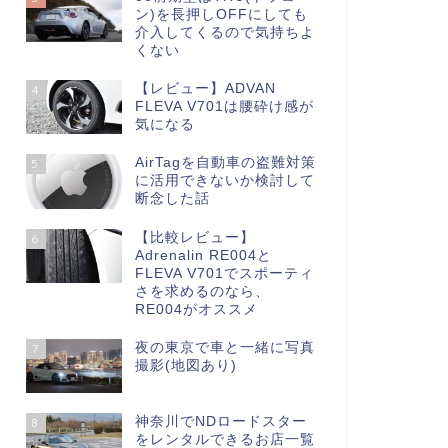
ン)を長押しOFFにしても
介入してくるので気持ちよ
くない
【レビュー】ADVAN
4
FLEVA V701は腰砕け感が
気になる
AirTagを自動車の盗難対策
5
に活用できないか検討して
断念した話
【比較レビュー】
6
Adrenalin RE004と
FLEVA V701でスポーティ
さを求めるのなら、
RE004がオススメ
夜の東京で車と一緒に写真
7
撮影(地図あり)
神奈川でNDロードスター
8
をレンタルできるお店一覧