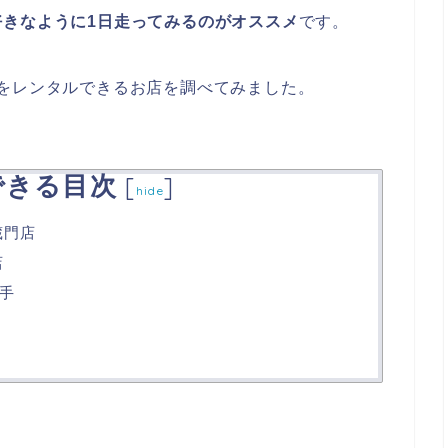
好きなように1日走ってみるのがオススメ
です。
をレンタルできるお店を調べてみました。
できる目次
[
]
hide
蔵門店
店
手