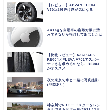
4
【レビュー】ADVAN FLEVA
V701は腰砕け感が気になる
5
AirTagを自動車の盗難対策に活
用できないか検討して断念した話
6
【比較レビュー】Adrenalin
RE004とFLEVA V701でスポー
ティさを求めるのなら、RE004
がオススメ
7
夜の東京で車と一緒に写真撮影
(地図あり)
S660について
8
神奈川でNDロードスターをレン
タルできるお店一覧(2023.12更