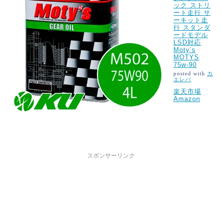
ック ストリ
ート走行 サ
ーキット走
行 スタンダ
ードモデル
LSD対応
Moty’s
MOTYS
75w-90
posted with
カ
エレバ
楽天市場
Amazon
スポンサーリンク