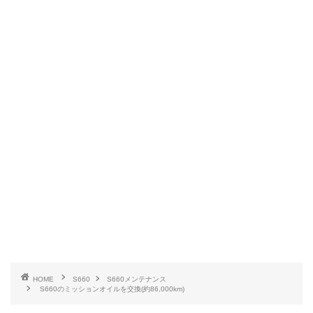
HOME
S660
S660メンテナンス
S660のミッションオイルを交換(約86,000km)