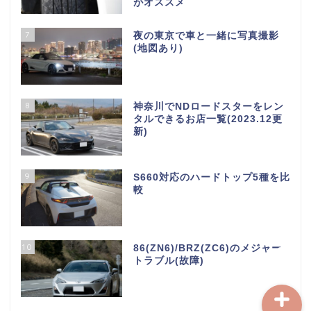
がオススメ
7
夜の東京で車と一緒に写真撮影
(地図あり)
S660について
8
神奈川でNDロードスターをレン
タルできるお店一覧(2023.12更
新)
S660パーツインプレ
9
S660対応のハードトップ5種を比
S660メンテナンス
較
レンタカー情報
10
86(ZN6)/BRZ(ZC6)のメジャー
トラブル(故障)